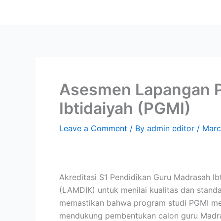
Skip
to
content
Asesmen Lapangan P
Ibtidaiyah (PGMI)
Leave a Comment
/ By
admin editor
/
Marc
Akreditasi S1 Pendidikan Guru Madrasah Ib
(LAMDIK) untuk menilai kualitas dan standa
memastikan bahwa program studi PGMI memen
mendukung pembentukan calon guru Madra